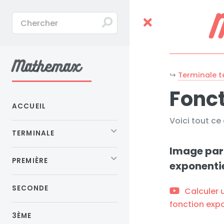
Toggle
Mathemax
↪
Terminale 
Fonct
ACCUEIL
Voici tout ce
TERMINALE
Image par
PREMIÈRE
exponentie
SECONDE
Calculer 
fonction expo
3ÈME