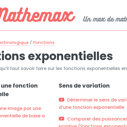
Mathemax
Un max de mat
technologique
/
Fonctions
ions exponentielles
 qu’il faut savoir faire sur les fonctions exponentielles
 une fonction
Sens de variation
lle
Déterminer le sens de var
d’une fonction exponentielle
une image par une
nentielle de base a
Comparer des puissances
nombre (fonctions exponenti