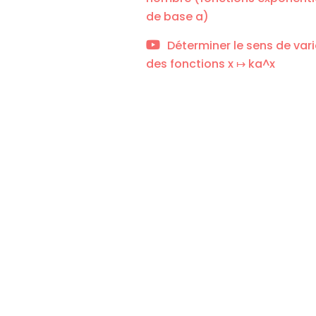
de base a)
Déterminer le sens de var
des fonctions x ↦ ka^x