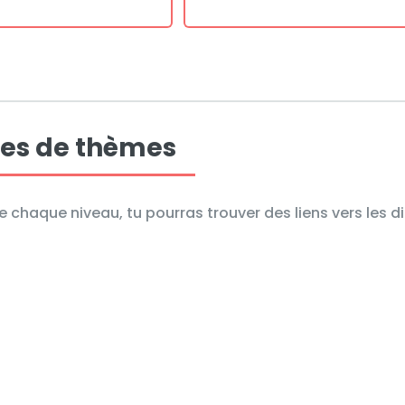
es de thèmes
e chaque niveau, tu pourras trouver des liens vers les 
 notions sont regroupées par thème :
GÉOMÉTRIE (PREMIÈR
IONS (SECONDE)
SPÉCIALITÉ)
ONS (TERMINALE
ALGORITHMIQUE