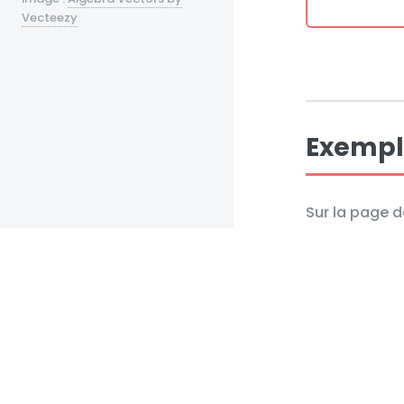
Vecteezy
Exempl
Sur la page d
pages où les
FONCT
FONCTI