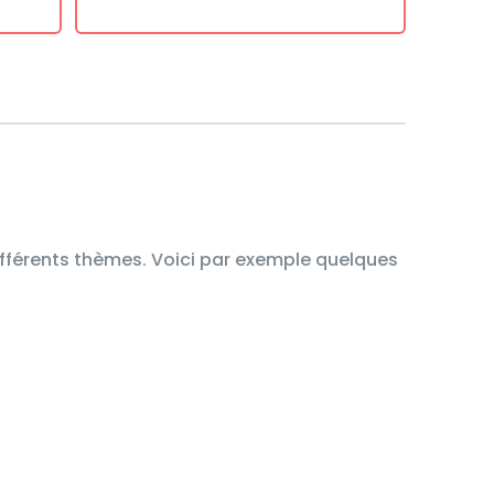
différents thèmes. Voici par exemple quelques
E
PROBABILITÉS
(TERMINALE SPÉCIALITÉ)
SUITES (PREMIÈRE